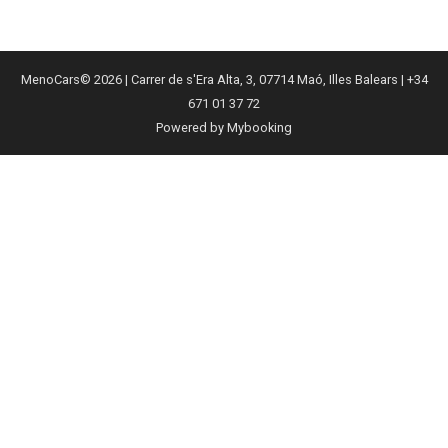
MenoCars© 2026 | Carrer de s'Era Alta, 3, 07714 Maó, Illes Balears | +34
671 01 37 72
Powered by Mybooking