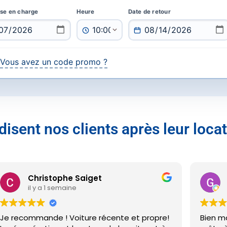
ise en charge
Heure
Date de retour
Vous avez un code promo ?
disent nos clients après leur locat
Christophe Saiget
Gaël 
il y a 1 semaine
il y a 
commande ! Voiture récente et propre!
Bien mais quelques