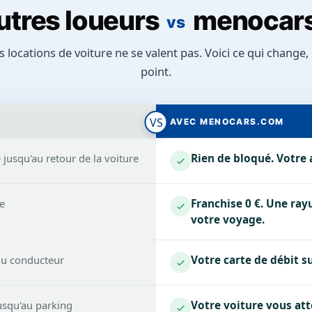
utres loueurs
menocar
vs
s locations de voiture ne se valent pas. Voici ce qui change,
point.
VS
AVEC MENOCARS.COM
jusqu'au retour de la voiture
Rien de bloqué. Votre 
se
Franchise 0 €. Une ray
votre voyage.
du conducteur
Votre carte de débit su
jusqu'au parking
Votre voiture vous att