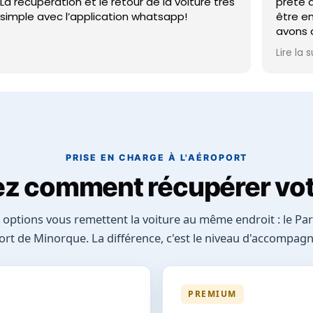
upération et le retour de la voiture très
prête à l'heu
e avec l’application whatsapp!
être en self 
avons du att
la récupérer.
Lire la suite
Et nous avons
du véhicule, 
Pour le reste
Bref, quelqu
PRISE EN CHARGE À L'AÉROPORT
z comment récupérer vot
 options vous remettent la voiture au même endroit : le Par
port de Minorque. La différence, c'est le niveau d'accompag
PREMIUM