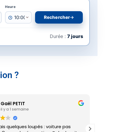
Heure
Rechercher
Durée :
7 jours
ion ?
PETIT
Cyril Perrier
1 semaine
il y a 1 semaine
 loupés : voiture pas
5éme fois que nous 