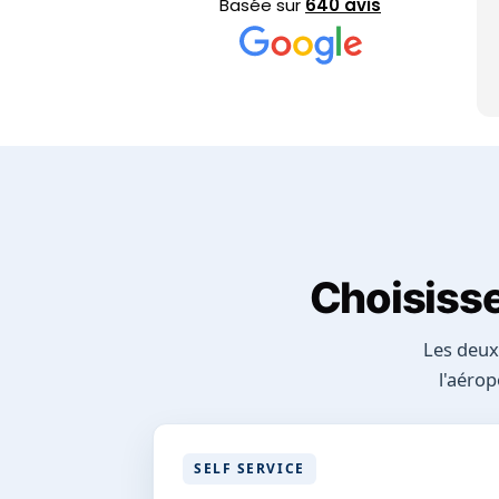
La réc
Basée sur
640 avis
simpl
Choisisse
Les deux
l'aéro
SELF SERVICE