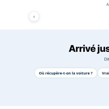
A
‹
Arrivé ju
Di
Où récupère-t-on la voiture ?
Vra