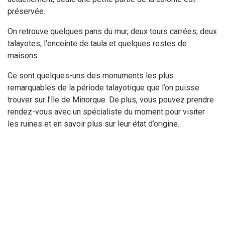
préservée.
On retrouve quelques pans du mur, deux tours carrées, deux
talayotes, l’enceinte de taula et quelques restes de
maisons.
Ce sont quelques-uns des monuments les plus
remarquables de la période talayotique que l’on puisse
trouver sur l’île de Minorque. De plus, vous pouvez prendre
rendez-vous avec un spécialiste du moment pour visiter
les ruines et en savoir plus sur leur état d’origine.
Qu’attendez-vous pour vivre une bonne expérience
culturelle sur l’île de Majorque? Il est idéal pour les
vacances d’automne, d’hiver ou de printemps, lorsque les
plages sont moins fréquentées et que le nombre de
touristes diminue considérablement.