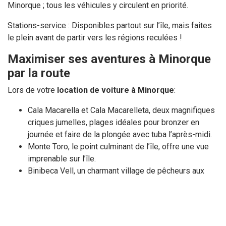
Minorque ; tous les véhicules y circulent en priorité.
Stations-service : Disponibles partout sur l’île, mais faites
le plein avant de partir vers les régions reculées !
Maximiser ses aventures à Minorque
par la route
Lors de votre
location de voiture à Minorque
:
Cala Macarella et Cala Macarelleta, deux magnifiques
criques jumelles, plages idéales pour bronzer en
journée et faire de la plongée avec tuba l’après-midi.
Monte Toro, le point culminant de l’île, offre une vue
imprenable sur l’île.
Binibeca Vell, un charmant village de pêcheurs aux
maisons blanchies à la chaux.
Naveta d’Es Tudons, monument préhistorique situé
juste à l’extérieur de Ciutadella.
De cette façon, vous possédez une voiture, ce qui